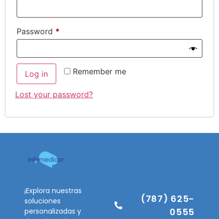
Password
*
Remember me
Log in
Lost your password?
¡Explora nuestras
(787) 625-
soluciones
0555
personalizadas y